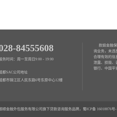
028-84555608
款姐金融保
询业务，未违
合理有效的信
服务时间：周一至周日9:00 - 19:00
泄露、损毁、
银行、中国平
成都SAC公司地址
成都市锦江区人民东路6号东原中心12楼
御顺金融外包服务有限公司旗下贷款咨询服务品牌，蜀ICP备
16018876号-