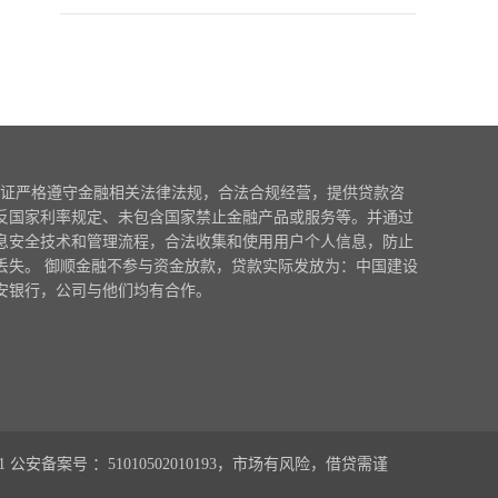
证严格遵守金融相关法律法规，合法合规经营，提供贷款咨
反国家利率规定、未包含国家禁止金融产品或服务等。并通过
息安全技术和管理流程，合法收集和使用用户个人信息，防止
丢失。 御顺金融不参与资金放款，贷款实际发放为：中国建设
安银行，公司与他们均有合作。
1
公安备案号 ：51010502010193，市场有风险，借贷需谨
0.129236s