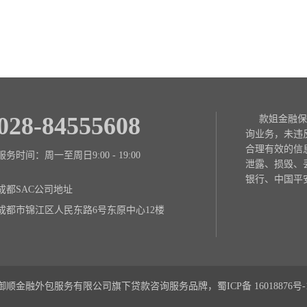
028-84555608
款姐金融保
询业务，未违
合理有效的信
服务时间：周一至周日9:00 - 19:00
泄露、损毁、
银行、中国平
成都SAC公司地址
成都市锦江区人民东路6号东原中心12楼
御顺金融外包服务有限公司旗下贷款咨询服务品牌，蜀ICP备
16018876号-