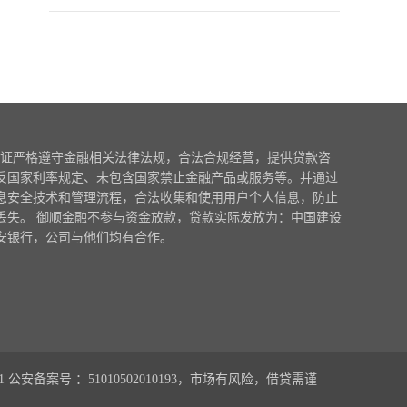
证严格遵守金融相关法律法规，合法合规经营，提供贷款咨
反国家利率规定、未包含国家禁止金融产品或服务等。并通过
息安全技术和管理流程，合法收集和使用用户个人信息，防止
丢失。 御顺金融不参与资金放款，贷款实际发放为：中国建设
安银行，公司与他们均有合作。
1
公安备案号 ：51010502010193，市场有风险，借贷需谨
0.135252s