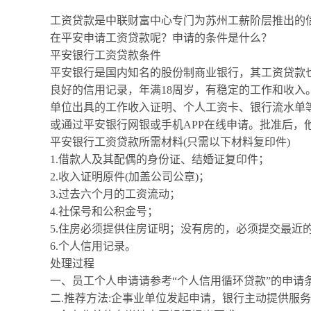
工资贷款是中联财富中心专门为苏州工薪阶层推出的
在平安申请工资贷款呢？申请的条件是什么？
平安银行工资贷款条件
平安银行是国内知名的股份制商业银行，其工资贷款
良好的信用记录，年满18周岁，有稳定的工作和收
单位出具的工作收入证明、个人工资卡、银行流水单
或通过平安银行网银或手机APP在线申请。批准后，
平安银行工资贷款所需材料(只需以下材料复印件)
1.借款人及其配偶的身份证、结婚证复印件；
2.收入证明原件(加盖公司公章)；
3.过去六个月的工资流动；
4.社保号和公积金号；
5.住房必须提供住房证明；没有房的，必须提交最近
6.个人信用记录。
处理过程
一、员工个人申请请参考“个人信用循环贷款”的申请
二.推荐方法:企事业单位发起申请，银行主动提供服