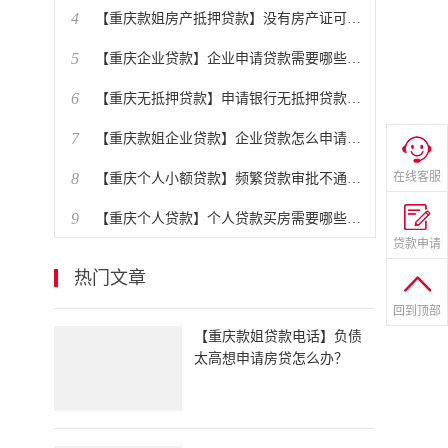
4
​【重庆款姐房产抵押贷款】没有房产证可以抵押贷款吗？
5
​【重庆企业贷款】企业申请贷款需要哪些条件？
6
​【重庆无抵押贷款】申请银行无抵押贷款有哪些技巧？
7
​【重庆款姐企业贷款】企业贷款怎么申请办理？贷款条件是什么？
8
在线客服
​【重庆个人小额贷款】频繁贷款审批不通过怎么办？
9
​【重庆个人贷款】个人贷款买房需要哪些条件？
贷款申请
10
【重庆款姐房产贷款】房贷提前还款划算吗？
热门文章
回到顶部
​【重庆款姐贷款电话】负债
太高想申请房贷怎么办？