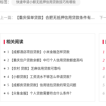
标签：
快速申请小额无抵押信用贷款技巧有哪些
上一篇：
【重庆保单贷款】合肥无抵押信用贷款条件有哪些
下
相关阅读
1
1
【成都酒店项目贷款】小米金融怎样贷款
2
2
【重庆住户贷款余额】中行个人信用贷款额度高吗
3
3
【农村 贷款】芝麻信用贷款可靠吗
4
4
【小额贷款】工资流水不够怎么申请贷款？
5
5
【成都房贷款贷款】信用钱包贷款的常见问题
6
6
【众象金服】个人贷款需要符合什么条件？