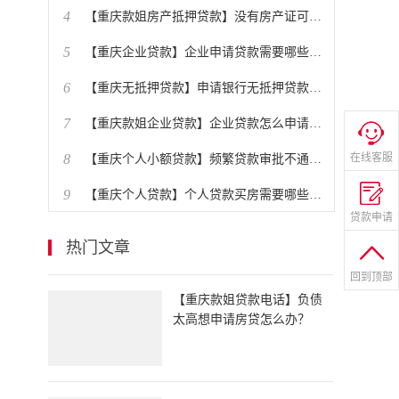
4
​【重庆款姐房产抵押贷款】没有房产证可以抵押贷款吗？
5
​【重庆企业贷款】企业申请贷款需要哪些条件？
6
​【重庆无抵押贷款】申请银行无抵押贷款有哪些技巧？
7
​【重庆款姐企业贷款】企业贷款怎么申请办理？贷款条件是什么？
8
在线客服
​【重庆个人小额贷款】频繁贷款审批不通过怎么办？
9
​【重庆个人贷款】个人贷款买房需要哪些条件？
贷款申请
10
【重庆款姐房产贷款】房贷提前还款划算吗？
热门文章
回到顶部
​【重庆款姐贷款电话】负债
太高想申请房贷怎么办？