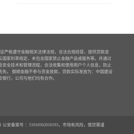
证严格遵守金融相关法律法规，合法合规经营，提供贷款咨
反国家利率规定、未包含国家禁止金融产品或服务等。并通过
息安全技术和管理流程，合法收集和使用用户个人信息，防止
丢失。 御顺金融不参与资金放款，贷款实际发放为：中国建设
安银行，公司与他们均有合作。
1
公安备案号 ：51010502010193，市场有风险，借贷需谨
0.149635s