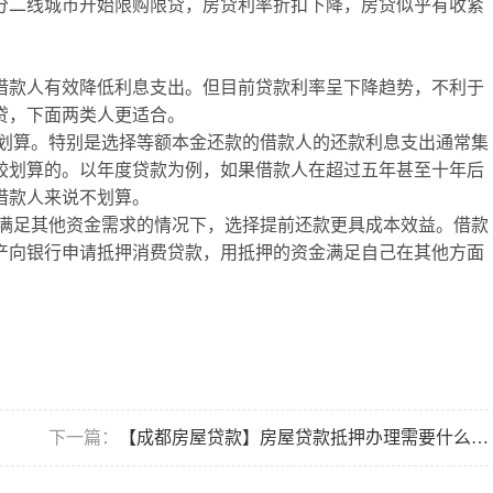
分二线城市开始限购限贷，房贷利率折扣下降，房贷似乎有收紧
借款人有效降低利息支出。但目前贷款利率呈下降趋势，不利于
贷，下面两类人更适合。
更划算。特别是选择等额本金还款的借款人的还款利息支出通常集
较划算的。以年度贷款为例，如果借款人在超过五年甚至十年后
借款人来说不划算。
法满足其他资金需求的情况下，选择提前还款更具成本效益。借款
产向银行申请抵押消费贷款，用抵押的资金满足自己在其他方面
下一篇：
【成都房屋贷款】房屋贷款抵押办理需要什么资料