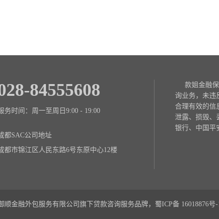
028-84555608
款姐金融保
询业务，未违
合理有效的信
服务时间：周一至周日9:00 - 19:00
泄露、损毁、
银行、中国平
成都SAC公司地址
成都市锦江区人民东路6号东原中心12楼
御顺金融外包服务有限公司旗下贷款咨询服务品牌，蜀ICP备
16018876号-