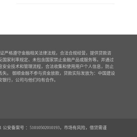
证严格遵守金融相关法律法规，合法合规经营，提供贷款咨
反国家利率规定、未包含国家禁止金融产品或服务等。并通过
息安全技术和管理流程，合法收集和使用用户个人信息，防止
丢失。 御顺金融不参与资金放款，贷款实际发放为：中国建设
安银行，公司与他们均有合作。
1
公安备案号 ：51010502010193，市场有风险，借贷需谨
0.190115s