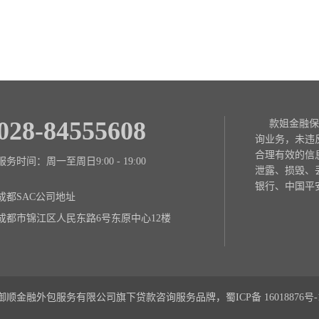
028-84555608
款姐金融保
询业务，未违
合理有效的信
服务时间：周一至周日9:00 - 19:00
泄露、损毁、
银行、中国平
成都SAC公司地址
成都市锦江区人民东路6号东原中心12楼
御顺金融外包服务有限公司旗下贷款咨询服务品牌，蜀ICP备
16018876号-