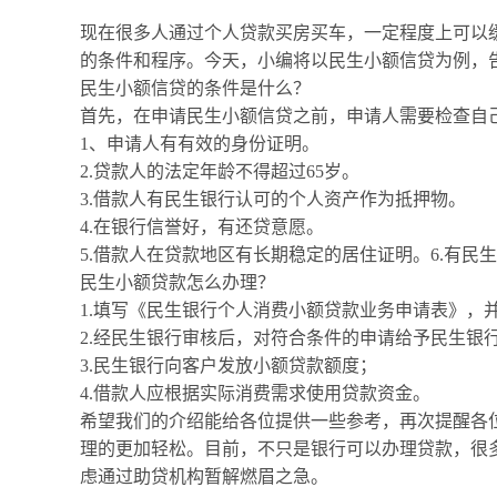
现在很多人通过个人贷款买房买车，一定程度上可以
的条件和程序。今天，小编将以民生小额信贷为例，
民生小额信贷的条件是什么？
首先，在申请民生小额信贷之前，申请人需要检查自
1、申请人有有效的身份证明。
2.贷款人的法定年龄不得超过65岁。
3.借款人有民生银行认可的个人资产作为抵押物。
4.在银行信誉好，有还贷意愿。
5.借款人在贷款地区有长期稳定的居住证明。6.有民
民生小额贷款怎么办理？
1.填写《民生银行个人消费小额贷款业务申请表》，
2.经民生银行审核后，对符合条件的申请给予民生银
3.民生银行向客户发放小额贷款额度；
4.借款人应根据实际消费需求使用贷款资金。
希望我们的介绍能给各位提供一些参考，再次提醒各
理的更加轻松。目前，不只是银行可以办理贷款，很
虑通过助贷机构暂解燃眉之急。